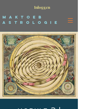
Inloggen
maktoeb
astrologie