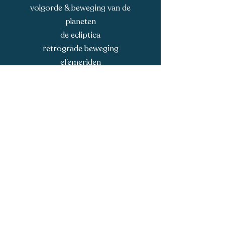
volgorde & beweging van de
planeten
de ecliptica
retrograde beweging
efemeriden
astronomie op de
horoscooptekening
Ontdek hoe wetenschap en
mystiek samenkomen en
ontwikkel een solide basis voor je
verdere astrologische studie.
Prijs