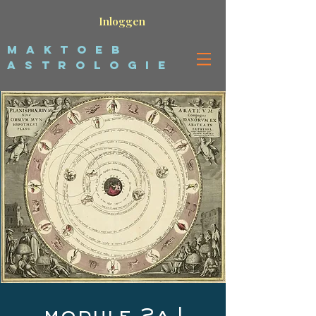
Inloggen
maktoeb
astrologie