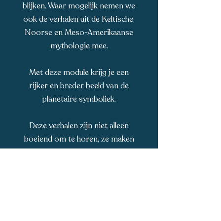
blijken. Waar mogelijk nemen we
ook de verhalen uit de Keltische,
Noorse en Meso-Amerikaanse
mythologie mee.
Met deze module krijg je een
rijker en breder beeld van de
planetaire symboliek.
Deze verhalen zijn niet alleen
boeiend om te horen, ze maken
het leren ook makkelijker. Door
de mythologie blijven de
eigenschappen van de planeten
beter hangen en krijgen ze meer
diepte en betekenis binnen jouw
astrologische leerproces.