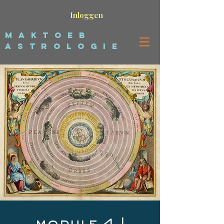
Inloggen
maktoeb
astrologie