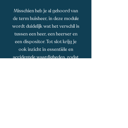
Misschien heb je al gehoord van
de term huisheer, in deze module
wordt duidelijk wat het verschil is
tussen een heer, een heerser en
een dispositor. Tot slot krijg je
ook inzicht in essentiële en
accidentele waardigheden, zodat
je de horoscoop met meer
finesse kan duiden.
Al deze 'huizenkennis' zal ervoor
zorgen dat de horoscoop meer
samenhang krijgt en niet langer
bestaat uit losstaande