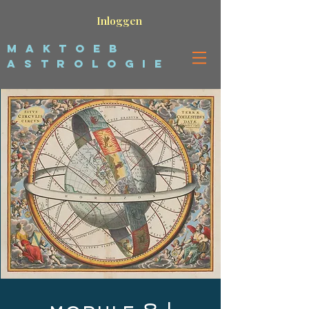
Inloggen
maktoeb
astrologie