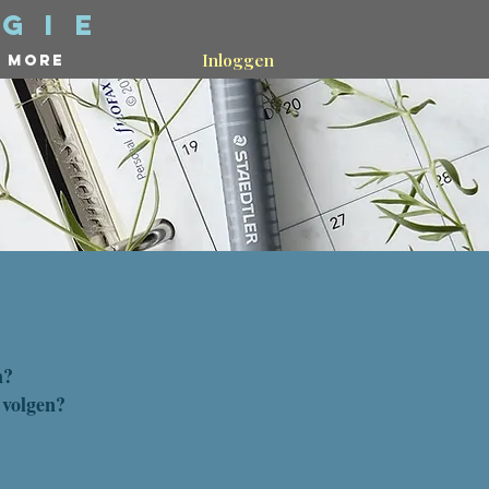
gie
Inloggen
More
n?
 volgen?