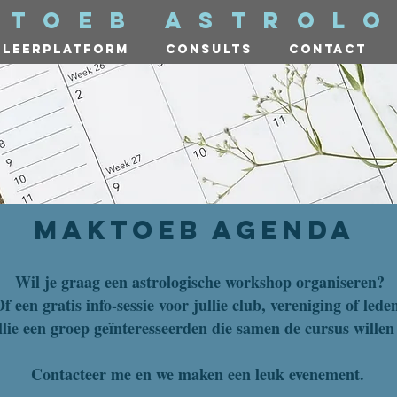
ktoeb astrolo
leerplatform
consults
contact
maktoeb agenda
Wil je graag een astrologische workshop organiseren?
f een gratis info-sessie voor jullie club, vereniging of lede
llie een groep geïnteresseerden die samen de cursus willen
Contacteer me en we maken een leuk evenement.