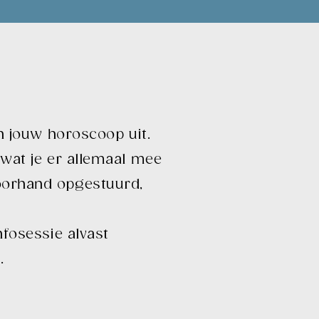
en jouw horoscoop uit.
 wat je er allemaal mee
voorhand opgestuurd,
nfosessie alvast
s.