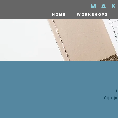
ma
home
workshops
O
Zijn ju